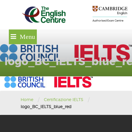
Skip
lose
to
nu
content
Menu
logo_BC_IELTS_blue_r
/
/
Home
Certificazione IELTS
logo_BC_IELTS_blue_red